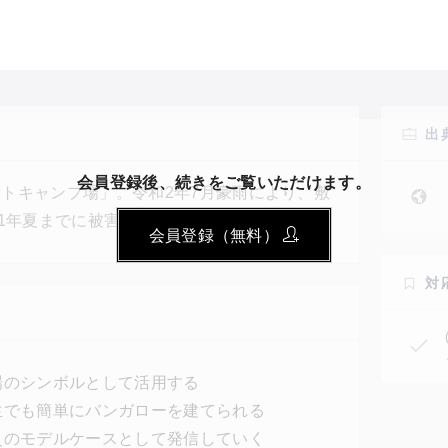
出
会員登録後、続きをご覧いただけます。
トキャンプ場」。令和2年7月豪雨により、敷
21年夏までに被害を免れた敷地の半分に施設を
会員登録（無料）
のテーマは「防災体験キャンプ場」。新たに建
で、デジタルファブリケーションという工法を
対
の設計図は、最終的には全国の林産地などで共
場のシンボルとして活用する
生でも簡単にバンガローを建てられる
災のモデルケースとして発信していく