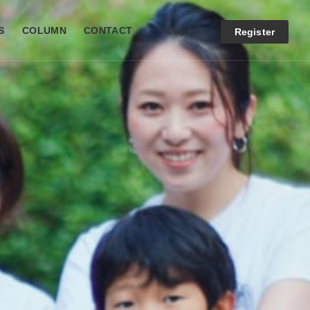
Log in
S
COLUMN
CONTACT
Register