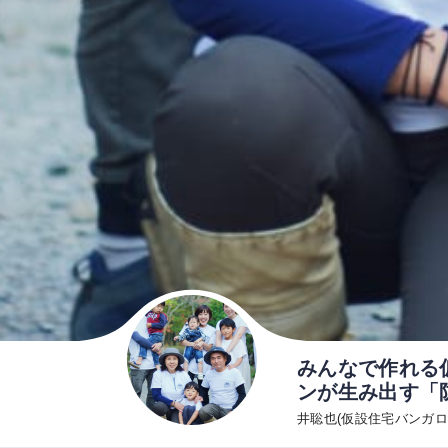
みんなで作れる
ンが生み出す「
井聡也(仮設住宅バンガロ