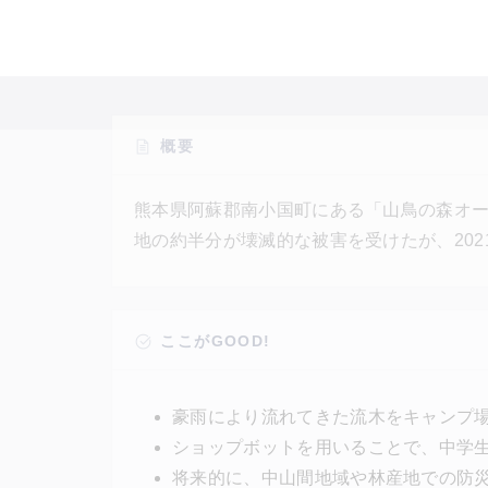
概要
熊本県阿蘇郡南小国町にある「山鳥の森オー
地の約半分が壊滅的な被害を受けたが、20
再建することを目指す。新しいキャンプ場
てるバンガローは「仮設住宅バンガロー」
活用してつくられる。仮設住宅バンガロー
ここがGOOD!
有することを目標とする。
豪雨により流れてきた流木をキャンプ
ショップボットを用いることで、中学
将来的に、中山間地域や林産地での防