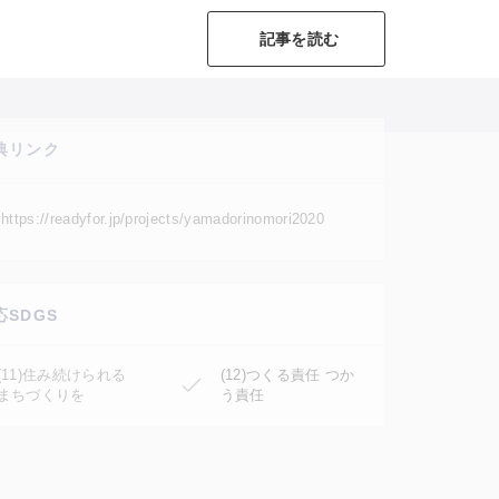
記事を読む
典リンク
https://readyfor.jp/projects/yamadorinomori2020
応SDGS
(11)住み続けられる
(12)つくる責任 つか
まちづくりを
う責任