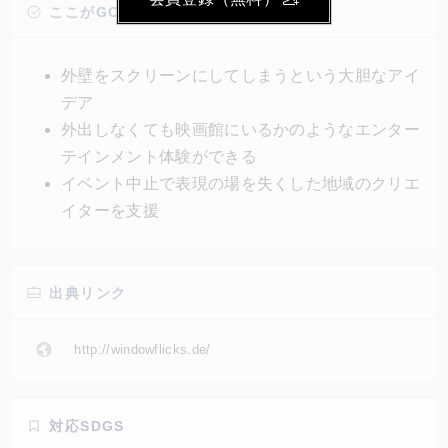
フ・カーコフ氏が考案したこのプロジェクトは、日が
ここがGOOD!
沈み暗くなった住宅街に映写機を向け、近隣住民が自
宅の窓辺から映画鑑賞に浸れるようにするというも
外壁をスクリーンにしてしまうという大胆なアイ
の。人々の安全を守りながら、イベントが軒並み中止
デア
となり、表現の場を失った地域のクリエイターらを支
外出しなくても映画館にいるかのようなエンター
援するGoodアイデア。
テインメント体験ができる
イベント中止で表現の場を失くした地域のクリエ
イターを支援
出典リンク
http://windowflicks.de/
対応SDGS