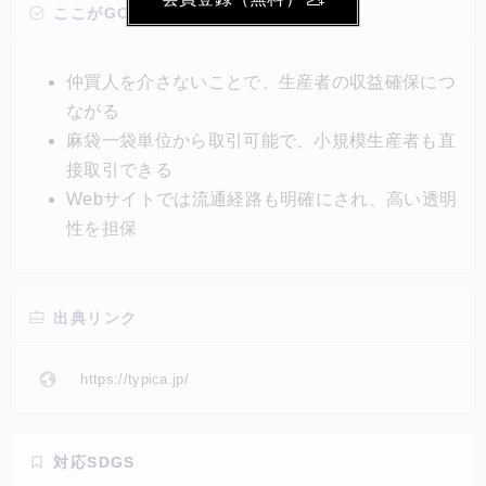
う。そうして得た情報をティピカのWebサイトに掲載
ここがGOOD!
することで、焙煎者は質の高いコーヒー豆を現地の農
家から直接仕入れることができる。直接取引すること
仲買人を介さないことで、生産者の収益確保につ
で、コーヒー生産者の収益性確保と、高品質なコーヒ
ながる
ーのサステナビリティ向上を目的とする。
麻袋一袋単位から取引可能で、小規模生産者も直
接取引できる
Webサイトでは流通経路も明確にされ、高い透明
性を担保
出典リンク
https://typica.jp/
対応SDGS