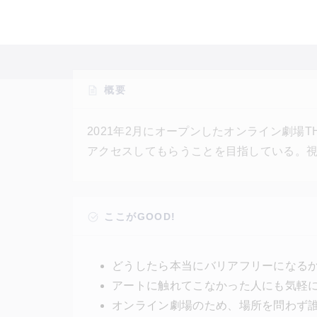
概要
2021年2月にオープンしたオンライン劇場THE
アクセスしてもらうことを目指している。
ートに対してハードルを感じている人に対
する。鑑賞体験をより豊かにするため、配
が解説する動画「2つのQ」などを用意する
ここがGOOD!
どうしたら本当にバリアフリーになる
アートに触れてこなかった人にも気軽
オンライン劇場のため、場所を問わず