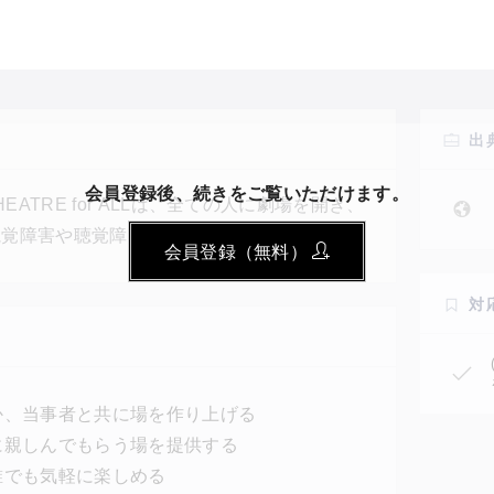
出
会員登録後、続きをご覧いただけます。
ATRE for ALLは、全ての人に劇場を開き、
視覚障害や聴覚障害だけでなく、なんとなくア
会員登録（無料）
して、アートへの心の壁をなくすことも目的と
信されている作品をアーティストや研究者など
対
。
か、当事者と共に場を作り上げる
に親しんでもらう場を提供する
誰でも気軽に楽しめる