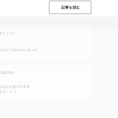
記事を読む
典リンク
https://theatreforall.net/
応SDGS
(10)人や国の不平等
をなくそう