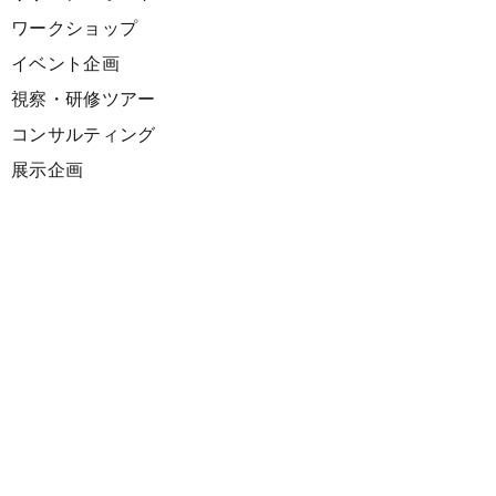
ワークショップ
イベント企画
視察・研修ツアー
コンサルティング
展示企画
海外向けPR支援
プロダクト
サーキュラーデザインスプリント
ファシリテーション講座
欧州CE 政策・事例レポート
欧州ガイドブック
Climate Creativeマーケティングソリューション