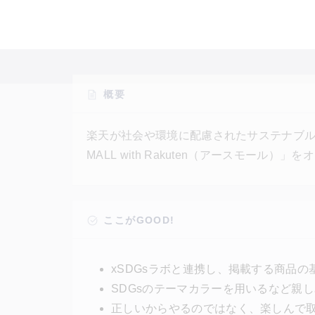
概要
楽天が社会や環境に配慮されたサステナブル
MALL with Rakuten（アースモー
コンセプトに「楽天市場」が取り扱う2.5億
証を取得している商品や、キュレーターら
介するモールである。サイト内にはSDGs
ここがGOOD!
xSDGsラボと連携し、掲載する商品の
SDGsのテーマカラーを用いるなど親
正しいからやるのではなく、楽しんで