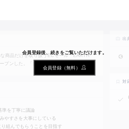
出
会員登録後、続きをご覧いただけます。
な商品だけを取り扱うECモール「EARTH
ル）」をオープンした。「未来を変える買い物を。」を
会員登録（無料）
点の商品の中から、FSCやMSCなどの国際認
が厳選したおすすめの商品だけを取り上げて紹
対
のカラーが至る場所に使われている。
基準を丁寧に議論
しみやすさを大事にしている
取り組んでもらうことを目指す