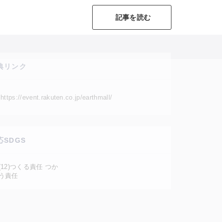
記事を読む
典リンク
https://event.rakuten.co.jp/earthmall/
応SDGS
(12)つくる責任 つか
う責任