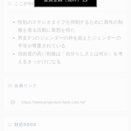
ットを変えられるゴム紐がついているものなど、11着
ここがGOOD!
の制服は組み合わせや着こなし次第で多様な楽しみ方
ができる。男子はスラックス、女子はスカートという
性別のステレオタイプを抑制するために異性の制
固定観念に縛られることなく、自分好みのスタイリン
服を着る活動に着想を得た
グを追求できる。
男女2つのジェンダーの枠を超えたジェンダーの
平等が尊重されている
自由度の高い制服は「自分らしさとは何か」を考
えるきっかけになる
出典リンク
https://www.projectuni-form.com.tw/
対応SDGS