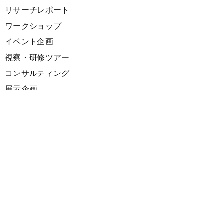
リサーチレポート
ワークショップ
イベント企画
視察・研修ツアー
コンサルティング
展示企画
海外向けPR支援
プロダクト
サーキュラーデザインスプリント
ファシリテーション講座
欧州CE 政策・事例レポート
欧州ガイドブック