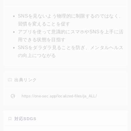
利用時間が表示され、ユーザーは「進む」か「進まな
い」か選択できる。このアプリは、2年間で100万人
SNSを見ないよう物理的に制限するのではなく、
以上のユーザーのスクリーン時間を57%削減するな
習慣を変えることを促す
ど、SNS利用を変える効果を上げている。
アプリを使って意識的にスマホやSNSを上手に活
用できる状態を目指す
SNSをダラダラ見ることを防ぎ、メンタルヘルス
の向上につながる
出典リンク
https://one-sec.app/localized-files/ja_ALL/
対応SDGS