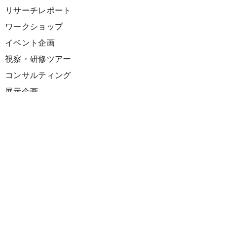
リサーチレポート
ワークショップ
イベント企画
視察・研修ツアー
コンサルティング
展示企画
海外向けPR支援
プロダクト
サーキュラーデザインスプリント
ファシリテーション講座
欧州CE 政策・事例レポート
欧州ガイドブック