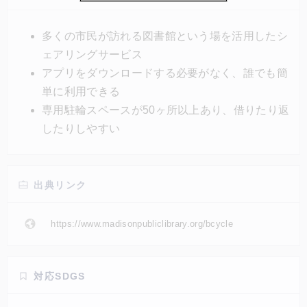
要なパスカードを借りられるしくみ。マディソン市内
及び周辺にある50以上の専用駐輪スペースで電動自転
多くの市民が訪れる図書館という場を活用したシ
車を借りたり返したりできる。
ェアリングサービス
アプリをダウンロードする必要がなく、誰でも簡
単に利用できる
専用駐輪スペースが50ヶ所以上あり、借りたり返
したりしやすい
出典リンク
https://www.madisonpubliclibrary.org/bcycle
対応SDGS