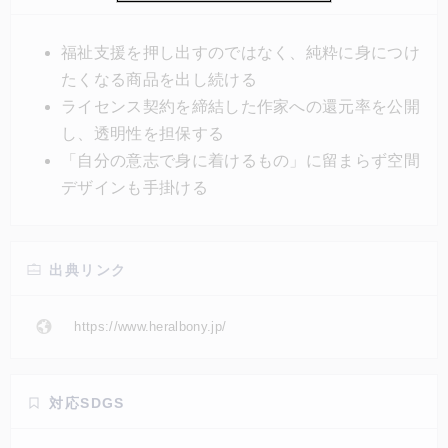
ート、さらにはホテルの内装デザインにまで活動の幅
を広げている。福祉支援ではなく、すでにある「尊敬
福祉支援を押し出すのではなく、純粋に身につけ
されるべきアートの才能」を、ブランドを使ってもっ
たくなる商品を出し続ける
と広げていきたいという想いで活動している。
ライセンス契約を締結した作家への還元率を公開
し、透明性を担保する
「自分の意志で身に着けるもの」に留まらず空間
デザインも手掛ける
出典リンク
https://www.heralbony.jp/
対応SDGS