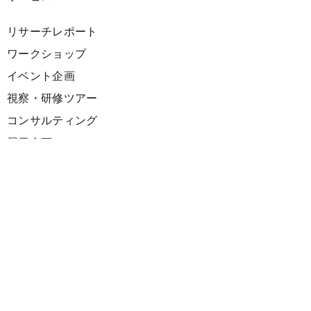
リサーチレポート
ワークショップ
イベント企画
視察・研修ツアー
コンサルティング
展示企画
海外向けPR支援
プロダクト
サーキュラーデザインスプリント
ファシリテーション講座
欧州CE 政策・事例レポート