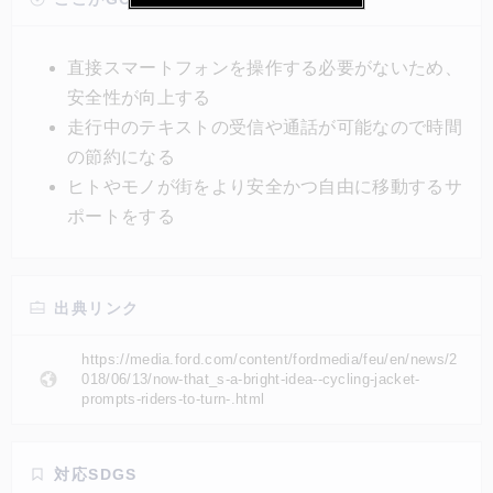
トTome、サイクリングウェアのエキスパートLumoと
の共同でIoT技術を活用したスマートジャケットを開
直接スマートフォンを操作する必要がないため、
発した。一見普通の黒のスポーツジャケットだが、左
安全性が向上する
袖のポケットにスマートフォンを収めて専用アプリを
走行中のテキストの受信や通話が可能なので時間
起動することで、走行中に通話やテキスト送信ができ
の節約になる
るなど、さまざまな機能を果たす。
ヒトやモノが街をより安全かつ自由に移動するサ
ポートをする
出典リンク
https://media.ford.com/content/fordmedia/feu/en/news/2
018/06/13/now-that_s-a-bright-idea--cycling-jacket-
prompts-riders-to-turn-.html
対応SDGS