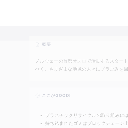
概要
ノルウェーの首都オスロで活動するスタートア
べく、さまざまな地域の人々にプラごみを
与し、そのプラごみが回収後どのように活
て追跡できるシステムを作り上げている。
なったかを確認するトレーサビリティ（追
ここがGOOD!
を保持することができる。
プラスチックリサイクルの取り組みに
持ち込まれたゴミはブロックチェーン