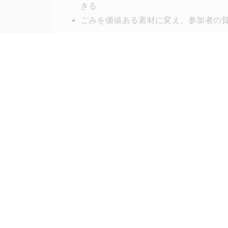
きる
ごみを価値ある素材に変え、参加者の
I4G Business Design Labとは？
Menu
IDEAS FOR GOOD Business
I4G B
Design Labは、世界のソーシャル
IDEAS
グッドなアイデアマガジン
コラム
「IDEAS FOR GOOD」が運営す
サービ
る、企業や自治体の皆さまとの共創
プロダ
型事業開発ラボです。