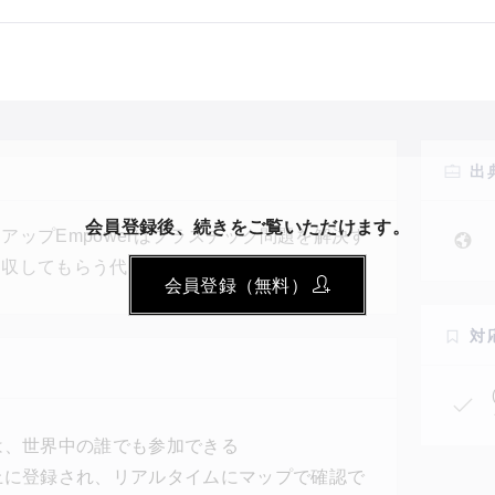
出
会員登録後、続きをご覧いただけます。
ップEmpowerはプラスチック問題を解決す
回収してもらう代わりにデジタルトークンを付
会員登録（無料）
用されるかまでをブロックチェーン技術によっ
ブロックチェーンを活用しリサイクル後にどう
対
跡可能性）＆トランスペアレンシー（透明性）
は、世界中の誰でも参加できる
上に登録され、リアルタイムにマップで確認で