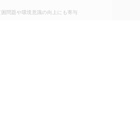
貧困問題や環境意識の向上にも寄与
サービス
usiness Design Labとは？
リサーチレポート
 Explorer -アイデア検索-
ワークショップ
イベント企画
ス
視察・研修ツアー
クト
コンサルティング