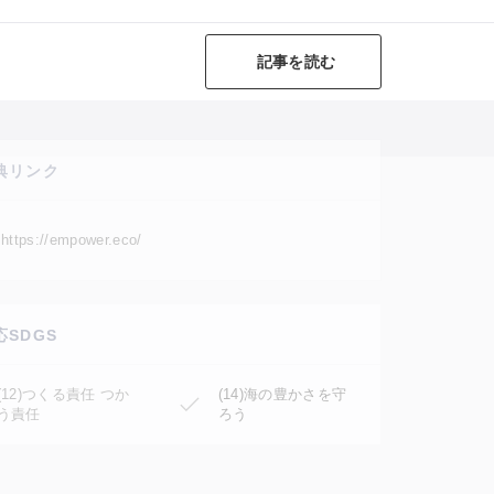
記事を読む
典リンク
https://empower.eco/
応SDGS
(12)つくる責任 つか
(14)海の豊かさを守
う責任
ろう