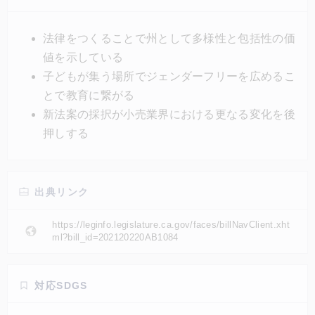
それぞれのおもちゃ売り場は引き続き設置してもよい
が、その他に「みんな用おもちゃ売り場」をつくりま
法律をつくることで州として多様性と包括性の価
しょう、ということだ。
値を示している
子どもが集う場所でジェンダーフリーを広めるこ
とで教育に繋がる
新法案の採択が小売業界における更なる変化を後
押しする
出典リンク
https://leginfo.legislature.ca.gov/faces/billNavClient.xht
ml?bill_id=202120220AB1084
対応SDGS