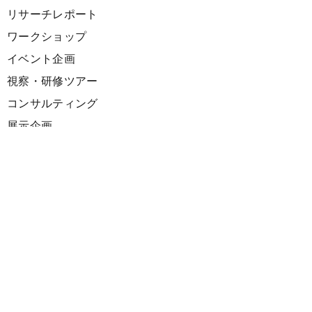
リサーチレポート
ワークショップ
イベント企画
視察・研修ツアー
コンサルティング
展示企画
海外向けPR支援
プロダクト
サーキュラーデザインスプリント
ファシリテーション講座
欧州CE 政策・事例レポート
欧州ガイドブック