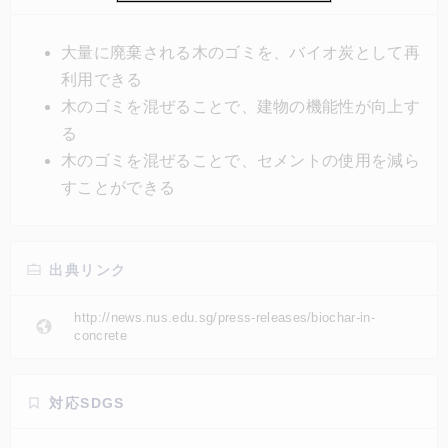
る。2点目は、バイオ炭をセメントに混ぜることで、
建物の強度を20%、水密性を50%も向上させることが
大量に廃棄される木のゴミを、バイオ炭として再
できること。これにより、施工期間の短縮とコスト削
利用できる
減が可能になる。
木のゴミを混ぜることで、建物の機能性が向上す
る
木のゴミを混ぜることで、セメントの使用を減ら
すことができる
出典リンク
http://news.nus.edu.sg/press-releases/biochar-in-
concrete
対応SDGS