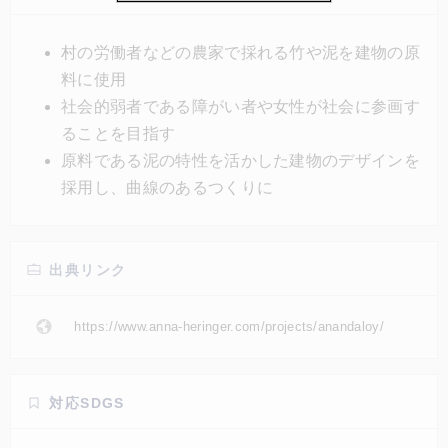
学ぶ場として用いられるほか、村の女性の就労支援も
行われる。泥は「貧しさ」の象徴といわれるが、泥の
村の労働者などの農家で採れる竹や泥を建物の原
特性を活かした曲線のあるつくりにし、一人ひとりが
料に使用
ユニークな存在であるというメッセージが込められて
社会的弱者である障がい者や女性が社会に参画す
いる。
ることを目指す
原料である泥の特性を活かした建物のデザインを
採用し、曲線のあるつくりに
出典リンク
https://www.anna-heringer.com/projects/anandaloy/
対応SDGS