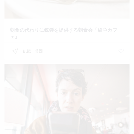
朝食の代わりに銃弾を提供する朝食会「紛争カフ
ェ」
飢餓・貧困