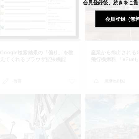
会員登録後、続きをご覧
会員登録（無
Google検索結果の「偏り」を教
産業から排出されるC
えてくれるブラウザ拡張機能
飛行機燃料 「eFuel
教育
廃棄物削減