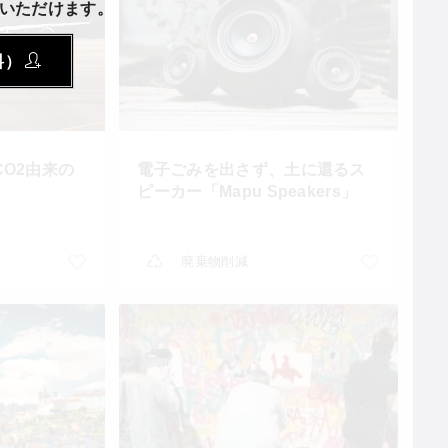
いただけます。
料）
O2由来の
電子ごみを出さず、土に還るス
」
ピーカー「Mapu Speakers」
廃棄物削減