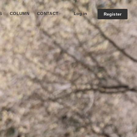
Log in
S
COLUMN
CONTACT
Register