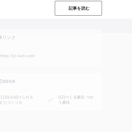
記事を読む
典リンク
https://jn.lush.com/
応SDGS
(11)住み続けられる
(12)つくる責任 つか
まちづくりを
う責任