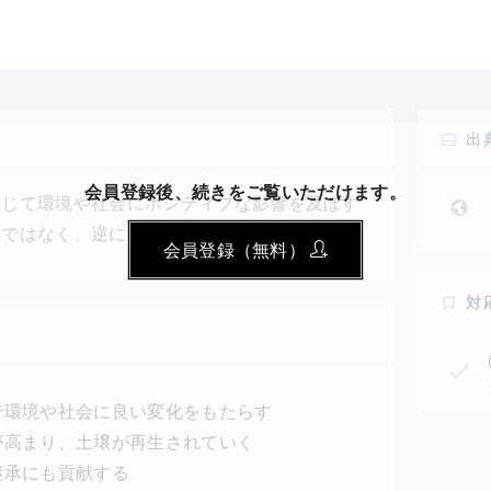
出
会員登録後、続きをご覧いただけます。
通じて環境や社会にポジティブな影響を及ぼす
のではなく、逆に『買う』ことで環境や社会を
会員登録（無料）
SHでは、原発事故の被害を受けた福島県・南
危惧種のイヌワシが住める森の再生、渡り鳥の
対
ジェネレーションの概念を体現した具体的なプ
で環境や社会に良い変化をもたらす
が高まり、土壌が再生されていく
継承にも貢献する