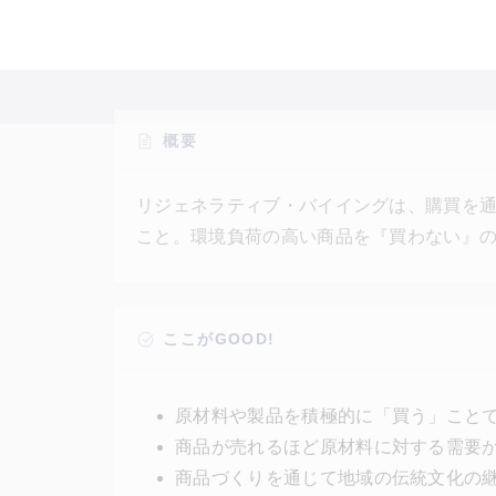
概要
リジェネラティブ・バイイングは、購買を
こと。環境負荷の高い商品を『買わない』
よりよい状況に変えていこうと試みる。LU
相馬で育った菜種油を使ったソープ、絶滅
サシバを追った日本の里山再生、すでにリ
ここがGOOD!
ロジェクトを複数展開している。
原材料や製品を積極的に「買う」こと
商品が売れるほど原材料に対する需要
商品づくりを通じて地域の伝統文化の