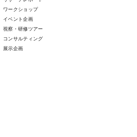
ワークショップ
イベント企画
視察・研修ツアー
コンサルティング
展示企画
海外向けPR支援
プロダクト
サーキュラーデザインスプリント
ファシリテーション講座
欧州CE 政策・事例レポート
欧州ガイドブック
Climate Creativeマーケティングソリューション