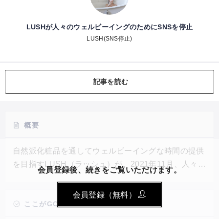
LUSHが人々のウェルビーイングのためにSNSを停止
LUSH(SNS停止)
記事を読む
概要
自然派化粧品を通してウェルビーイングな時間の提供
を目指すLUSH（ラッシュ）が、2021年11月、人々の
会員登録後、続きをご覧いただけます。
ウェルビーイングのために公式SNSの更新をストップ
した。同社が更新をストップした理由は、元
会員登録（無料）
Facebook社の従業員によって2021年10月に暴露され
ここがGOOD!
た「SNSを使い続けたくなるアルゴリズム」に対し、