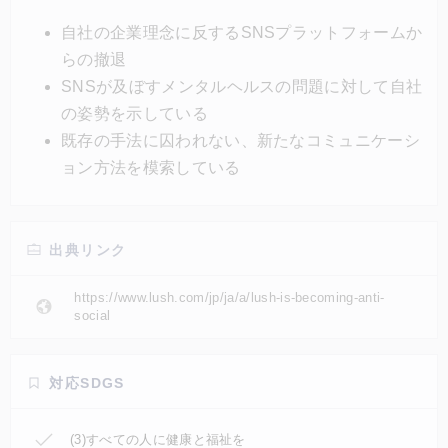
世界規模の規制を求めるためだ。ラッシュは、新しく
自社の企業理念に反するSNSプラットフォームか
顧客と繋がる方法を模索し、他の場所でより良いコミ
らの撤退
ュニケーションの場を構築していく。
SNSが及ぼすメンタルヘルスの問題に対して自社
の姿勢を示している
既存の手法に囚われない、新たなコミュニケーシ
ョン方法を模索している
出典リンク
https://www.lush.com/jp/ja/a/lush-is-becoming-anti-
social
対応SDGS
(3)すべての人に健康と福祉を