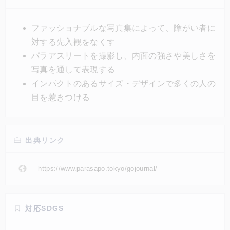
パラスポーツ観戦のバリアとなっている「障がい者は
かわいそう」「パラスポーツってよくわからない」と
ファッショナブルな写真集によって、障がい者に
いった先入観をなくし、「みんな違ってみんないい」
対する先入観をなくす
社会を目指す。
パラアスリートを撮影し、内面の強さや美しさを
写真を通して表現する
インパクトのあるサイズ・デザインで多くの人の
目を惹きつける
出典リンク
https://www.parasapo.tokyo/gojournal/
対応SDGS