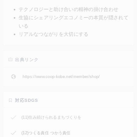
大切にされてきたものであり、生助け合いの精神とテ
テクノロジーと助け合いの精神の掛け合わせ
クノロジーの掛け合わせによって、これからのシェア
生協にシェアリングエコノミーの本質が隠されて
リングエコノミーが活性化されていくのではないかと
いる
いうことが示された。
リアルなつながりを大切にする
出典リンク
https://www.coop-kobe.net/member/shop/
対応SDGS
(11)住み続けられるまちづくりを
(12)つくる責任 つかう責任