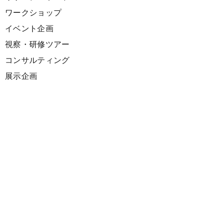
ワークショップ
イベント企画
視察・研修ツアー
コンサルティング
展示企画
海外向けPR支援
プロダクト
サーキュラーデザインスプリント
ファシリテーション講座
欧州CE 政策・事例レポート
欧州ガイドブック
Climate Creativeマーケティングソリューション