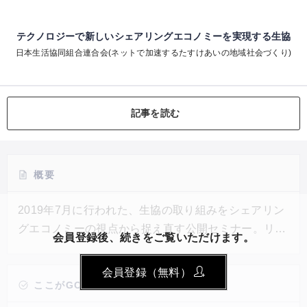
テクノロジーで新しいシェアリングエコノミーを実現する生協
日本生活協同組合連合会(ネットで加速するたすけあいの地域社会づくり)
記事を読む
概要
2019年7月に行われた、生協の取り組みをシェアリン
グエコノミーの視点から捉え直す公開セミナー。リア
会員登録後、続きをご覧いただけます。
ルなつながりや助け合いを大切にしてきた生協には職
員と組合員、そして組合員同士の声を聞くことに慣れ
会員登録（無料）
ているからこそ、利用者のニーズや実態に合ったサー
ここがGOOD!
ビスを提供できる。助け合いの精神は日本で古くから