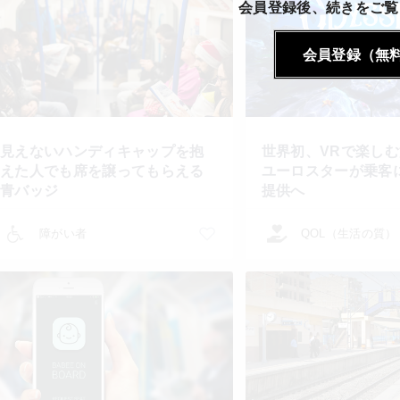
会員登録後、続きをご覧
会員登録（無
見えないハンディキャップを抱
世界初、VRで楽し
えた人でも席を譲ってもらえる
ユーロスターが乗客
青バッジ
提供へ
障がい者
QOL（生活の質）