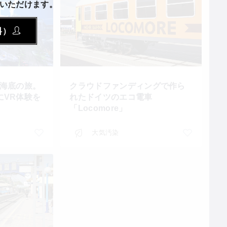
いただけます。
料）
む海底の旅。
クラウドファンディングで作ら
にVR体験を
れたドイツのエコ電車
「Locomore」
大気汚染