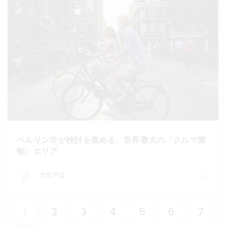
ベルリン市が検討を進める、世界最大の「クルマ禁
制」エリア
大気汚染
1
2
3
4
5
6
7