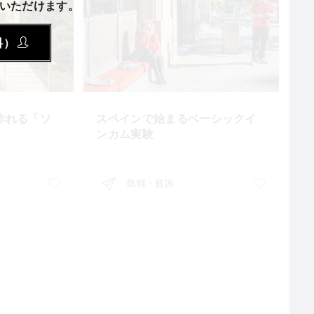
いただけます。
料）
作れる「ソ
スペインで始まるベーシックイ
ンカム実験
飢餓・貧困