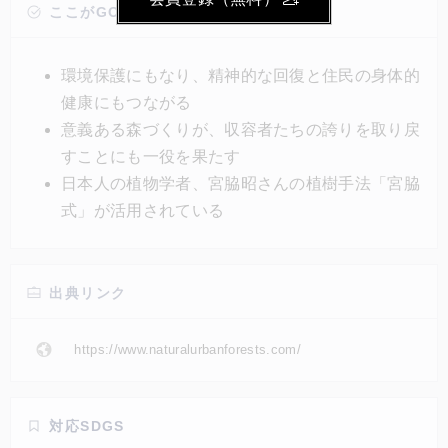
トルの広さに収容者が5,000本の木を植え、荒れた土
ここがGOOD!
地を自然豊かな場所へと変えるモデルにするという。
意義ある森づくりは、収容者たちの誇りを取り戻すこ
環境保護にもなり、精神的な回復と住民の身体的
とにも一役を果たしている。
健康にもつながる
意義ある森づくりが、収容者たちの誇りを取り戻
すことにも一役を果たす
日本人の植物学者、宮脇昭さんの植樹手法「宮脇
式」が活用されている
出典リンク
https://www.naturalurbanforests.com/
対応SDGS