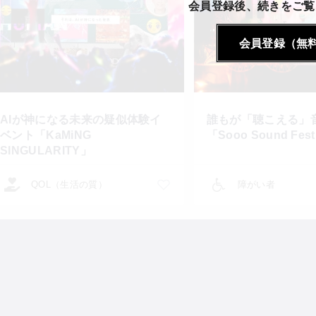
会員登録後、続きをご覧
会員登録（無
AIが神になる未来の疑似体験イ
誰もが「聴こえる」
ベント「KaMiNG
「Sooo Sound Fest
SINGULARITY」
QOL（生活の質）
障がい者